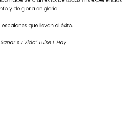
bo hacer será un éxito. De todas mis experiencias
fo y de gloria en gloria.
escalones que llevan al éxito.
 Sanar su Vida“ Luise L Hay